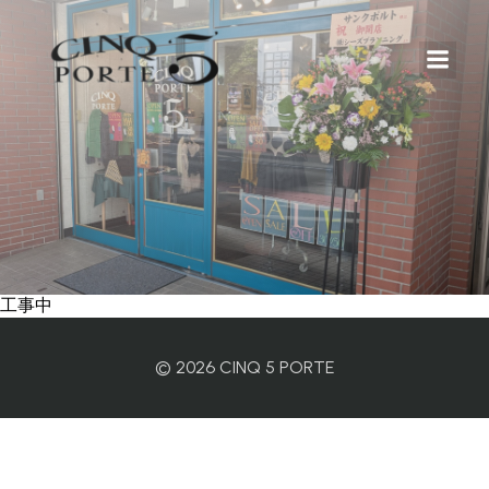
コ
ン
テ
ン
ツ
へ
ス
キ
ッ
プ
工事中
© 2026 CINQ 5 PORTE